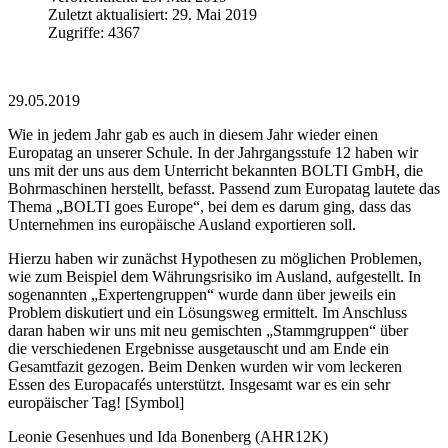
Zuletzt aktualisiert: 29. Mai 2019
Zugriffe: 4367
29.05.2019
Wie in jedem Jahr gab es auch in diesem Jahr wieder einen
Europatag an unserer Schule. In der Jahrgangsstufe 12 haben wir
uns mit der
uns
aus dem Unterricht bekannten BOLTI GmbH, die
Bohrmaschinen herstellt, befasst. Passend zum Europatag lautete das
Thema „BOLTI
goes
Europe“, bei dem es darum ging, dass das
Unternehmen ins europäische Ausland exportieren soll.
Hierzu haben wir zunächst Hypothesen zu möglichen Problemen,
wie zum Beispiel dem Währungsrisiko im Ausland, aufgestellt. In
sogenannten „Expertengruppen“ wurde dann über jeweils ein
Problem diskutiert und ein Lösungsweg ermittelt. Im Anschluss
daran haben wir uns mit neu gemischten „Stammgruppen“ über
die
verschiedenen
Ergebnisse ausgetauscht und am Ende ein
Gesamtfazit gezogen. Beim Denken wurden wir vom leckeren
Essen des Europacafés unterstützt. Insgesamt war es ein sehr
europäischer Tag!
[Symbol]
Leonie
Gesenhues
und Ida
Bonenberg
(AHR12K)