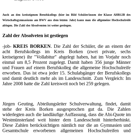
Auch an den kreiseigenen Berufskollegs (hier im Bild Schüler/innen der Klasse AHR12B des
Wirtschaftsgymnasiums am BWV aus dem letzten Jahr) kann man die allgemeine Hochschulreife
ablegen. Die Zahl der Absolventen ist weiter gestiegen.
Zahl der Absolveten ist gestiegen
-job-
KREIS BORKEN
. Die Zahl der Schüler, die an einem der
acht Berufskollegs im Kreis Borken (zwei private, sechs
kreiseigene) ihr "Vollabitur" abgelegt haben, hat im Vorjahr noch
einmal um 8,5 Prozent zugelegt. Damit haben 356 junge Männer
und Frauen auf einem Berufskolleg die allgemeine Hochschulreife
erworben. Das ist etwa jeder 15. Schulabgänger der Berufskollegs
und damit deutlich mehr als im Landesschnitt. Zum Vergleich: Im
Jahre 2008 hatte die Zahl kreisweit noch bei 259 gelegen.
Jürgen Geuting, Abteilungsleiter Schulverwaltung, findet, damit
stehe der Kreis Borken ausgesprochen gut da. Die Zahlen
widerlegten auch die landläufige Auffassung, dass die Abi-Quote im
Westmünsterland weit hinter dem Landesschnitt hinterherhinkt.
Diese Zahlen berücksichtigen nämlich nur die an Gymnasien und
Gesamtschule erworbenen allgemeinen Hochschulreifen und