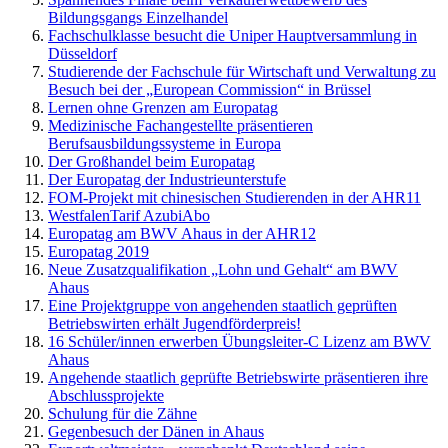
Bildungsgangs Einzelhandel
Fachschulklasse besucht die Uniper Hauptversammlung in
Düsseldorf
Studierende der Fachschule für Wirtschaft und Verwaltung zu
Besuch bei der „European Commission“ in Brüssel
Lernen ohne Grenzen am Europatag
Medizinische Fachangestellte präsentieren
Berufsausbildungssysteme in Europa
Der Großhandel beim Europatag
Der Europatag der Industrieunterstufe
FOM-Projekt mit chinesischen Studierenden in der AHR11
WestfalenTarif AzubiAbo
Europatag am BWV Ahaus in der AHR12
Europatag 2019
Neue Zusatzqualifikation „Lohn und Gehalt“ am BWV
Ahaus
Eine Projektgruppe von angehenden staatlich geprüften
Betriebswirten erhält Jugendförderpreis!
16 Schüler/innen erwerben Übungsleiter-C Lizenz am BWV
Ahaus
Angehende staatlich geprüfte Betriebswirte präsentieren ihre
Abschlussprojekte
Schulung für die Zähne
Gegenbesuch der Dänen in Ahaus