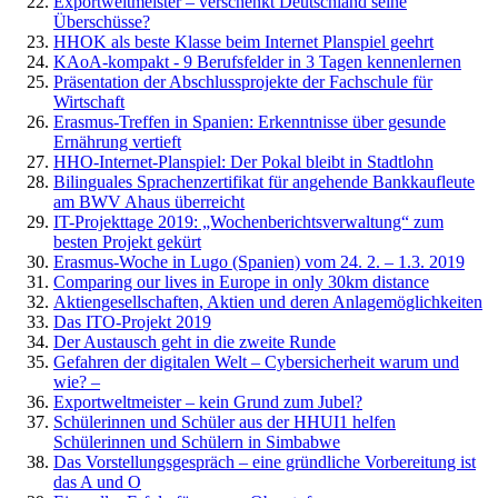
Exportweltmeister – verschenkt Deutschland seine
Überschüsse?
HHOK als beste Klasse beim Internet Planspiel geehrt
KAoA-kompakt - 9 Berufsfelder in 3 Tagen kennenlernen
Präsentation der Abschlussprojekte der Fachschule für
Wirtschaft
Erasmus-Treffen in Spanien: Erkenntnisse über gesunde
Ernährung vertieft
HHO-Internet-Planspiel: Der Pokal bleibt in Stadtlohn
Bilinguales Sprachenzertifikat für angehende Bankkaufleute
am BWV Ahaus überreicht
IT-Projekttage 2019: „Wochenberichtsverwaltung“ zum
besten Projekt gekürt
Erasmus-Woche in Lugo (Spanien) vom 24. 2. – 1.3. 2019
Comparing our lives in Europe in only 30km distance
Aktiengesellschaften, Aktien und deren Anlagemöglichkeiten
Das ITO-Projekt 2019
Der Austausch geht in die zweite Runde
Gefahren der digitalen Welt – Cybersicherheit warum und
wie? –
Exportweltmeister – kein Grund zum Jubel?
Schülerinnen und Schüler aus der HHUI1 helfen
Schülerinnen und Schülern in Simbabwe
Das Vorstellungsgespräch – eine gründliche Vorbereitung ist
das A und O