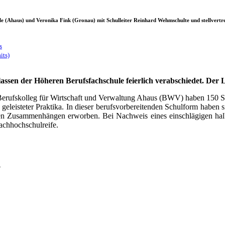
 (Ahaus) und Veronika Fink (Gronau) mit Schulleiter Reinhard Wehmschulte und stellvertret
s
its)
sen der Höheren Berufsfachschule feierlich verabschiedet. Der L
erufskolleg für Wirtschaft und Verwaltung Ahaus (BWV) haben 150 Sch
eleisteter Praktika. In dieser berufsvorbereitenden Schulform haben 
ischen Zusammenhängen erworben. Bei Nachweis eines einschlägigen hal
achhochschulreife.
n