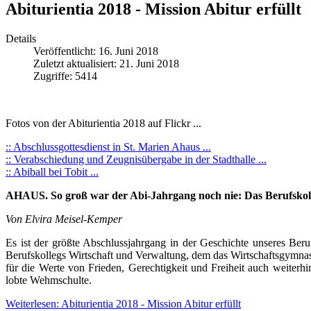
Abiturientia 2018 - Mission Abitur erfüllt
Details
Veröffentlicht: 16. Juni 2018
Zuletzt aktualisiert: 21. Juni 2018
Zugriffe: 5414
Fotos von der Abiturientia 2018 auf Flickr ...
:: Abschlussgottesdienst in St. Marien Ahaus ...
:: Verabschiedung und Zeugnisübergabe in der Stadthalle ...
:: Abiball bei Tobit ...
AHAUS. So groß war der Abi-Jahrgang noch nie: Das Berufskolleg
Von Elvira Meisel-Kemper
Es ist der größte Abschlussjahrgang in der Geschichte unseres Ber
Berufskollegs Wirtschaft und Verwaltung, dem das Wirtschaftsgymnasi
für die Werte von Frieden, Gerechtigkeit und Freiheit auch weiterh
lobte Wehmschulte.
Weiterlesen: Abiturientia 2018 - Mission Abitur erfüllt