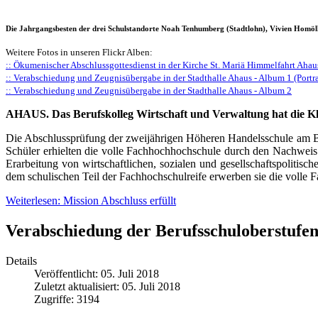
Die Jahrgangsbesten der drei Schulstandorte Noah Tenhumberg (Stadtlohn), Vivien Homölle
Weitere Fotos in unseren Flickr Alben:
:: Ökumenischer Abschlussgottesdienst in der Kirche St. Mariä Himmelfahrt Ahau
:: Verabschiedung und Zeugnisübergabe in der Stadthalle Ahaus - Album 1 (Portra
:: Verabschiedung und Zeugnisübergabe in der Stadthalle Ahaus - Album 2
AHAUS. Das Berufskolleg Wirtschaft und Verwaltung hat die Klas
Die Abschlussprüfung der zweijährigen Höheren Handelsschule am B
Schüler erhielten die volle Fachhochhochschule durch den Nachweis g
Erarbeitung von wirtschaftlichen, sozialen und gesellschaftspolit
dem schulischen Teil der Fachhochschulreife erwerben sie die volle F
Weiterlesen: Mission Abschluss erfüllt
Verabschiedung der Berufsschuloberstufe
Details
Veröffentlicht: 05. Juli 2018
Zuletzt aktualisiert: 05. Juli 2018
Zugriffe: 3194